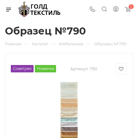
0
Образец №790
—
—
—
Главная
Каталог
Мебельные
Образец №790
Советуем
Новинка
Артикул:
790