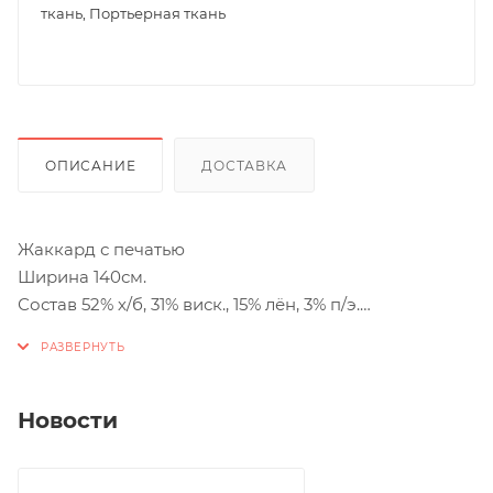
ткань, Портьерная ткань
ОПИСАНИЕ
ДОСТАВКА
Жаккард с печатью
Ширина 140см.
Состав 52% х/б, 31% виск., 15% лён, 3% п/э.
4 цвета
Рапорт: гор.8 см верт. 10,5см
Великолепная жаккардовая фактурная основа.
Богатый натуральный состав со льном, хлопком и
Новости
вискозой.
Ткань очень плотная и пластичная благодаря