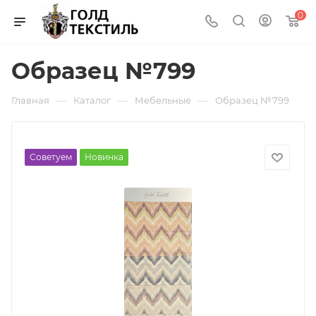
0
Образец №799
—
—
—
Главная
Каталог
Мебельные
Образец №799
Советуем
Новинка