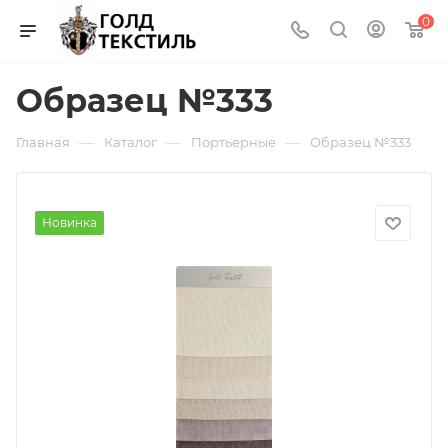
0
Образец №333
—
—
—
Главная
Каталог
Портьерные
Образец №333
Новинка