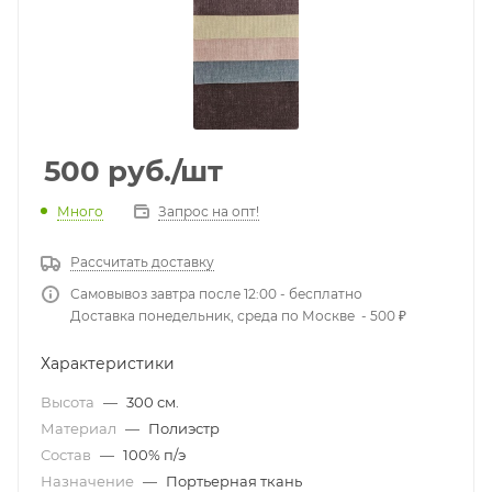
500
руб.
/шт
Много
Запрос на опт!
Рассчитать доставку
Самовывоз завтра после 12:00 - бесплатно
Доставка понедельник, среда по Москве - 500 ₽
Характеристики
Высота
—
300 см.
Материал
—
Полиэстр
Состав
—
100% п/э
Назначение
—
Портьерная ткань