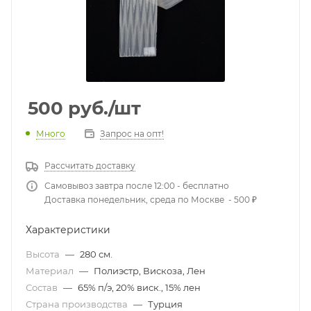
500
руб.
/шт
Много
Запрос на опт!
Рассчитать доставку
Самовывоз завтра после 12:00 - бесплатно
Доставка понедельник, среда по Москве - 500 ₽
Характеристики
Высота
—
280 см.
Материал
—
Полиэстр, Вискоза, Лен
Состав
—
65% п/э, 20% виск., 15% лен
Страна производства
—
Турция