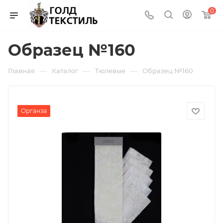
0
Образец №160
—
—
—
Главная
Каталог
Тюлевые
Образец №160
Органза