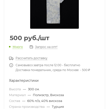
500
руб.
/шт
Много
Запрос на опт!
Рассчитать доставку
Самовывоз завтра после 12:00 - бесплатно
Доставка понедельник, среда по Москве - 500 ₽
Характеристики
Высота
—
300 см.
Материал
—
Полиэстр, Вискоза
Состав
—
60% п/э, 40% вискоза
Страна производства
—
Турция