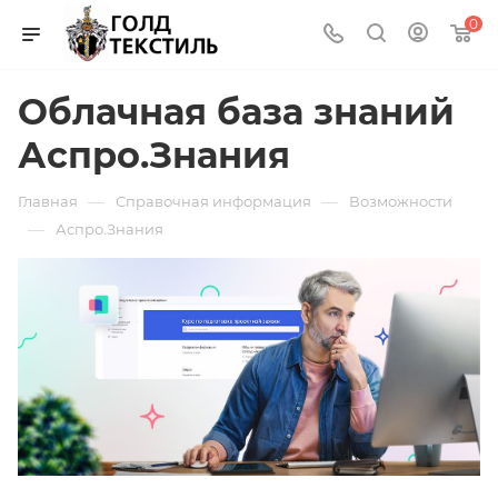
0
Облачная база знаний
Аспро.Знания
—
—
Главная
Справочная информация
Возможности
—
Аспро.Знания